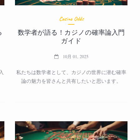
Casino Odds
る
数学者が語る！カジノの確率論入門
ガイド
10月 01, 2025
入
私たちは数学者として、カジノの世界に潜む確率
論の魅力を皆さんと共有したいと思います。