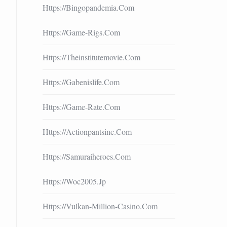
Https://bingopandemia.com
Https://game-Rigs.com
Https://theinstitutemovie.com
Https://gabenislife.com
Https://game-Rate.com
Https://actionpantsinc.com
Https://samuraiheroes.com
Https://woc2005.jp
Https://vulkan-Million-Casino.com