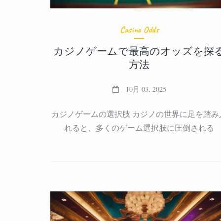
Casino Odds
カジノゲームで最高のオッズを探
方法
10月 03, 2025
カジノゲームの選択肢 カジノの世界に足を踏み
れると、多くのゲーム選択肢に圧倒される