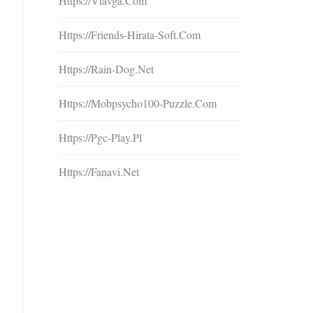
Https://viavga.com
Https://friends-Hirata-Soft.com
Https://rain-Dog.net
Https://mobpsycho100-Puzzle.com
Https://pgc-Play.pl
Https://fanavi.net