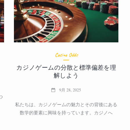
Casino Odds
カジノゲームの分散と標準偏差を理
解しよう
9月 28, 2025
つ
私たちは、カジノゲームの魅力とその背後にある
数学的要素に興味を持っています。カジノへ