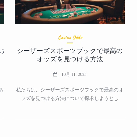
Casino Odds
5
シーザーズスポーツブックで最高の
オッズを見つける方法
10月 11, 2025
あ
私たちは、シーザーズスポーツブックで最高のオ
ッズを見つける方法について探求しようとし