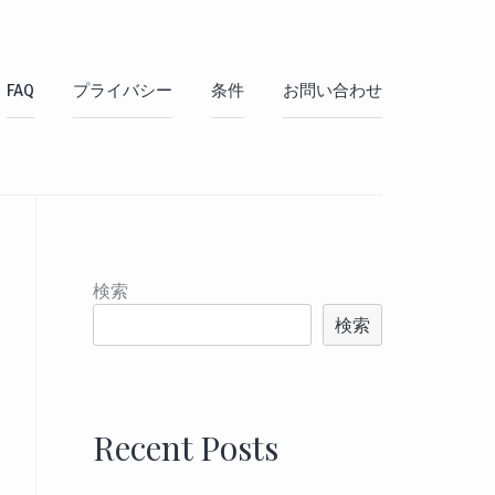
FAQ
プライバシー
条件
お問い合わせ
検索
検索
Recent Posts