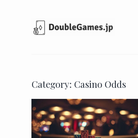
Skip
to
content
Category:
Casino Odds