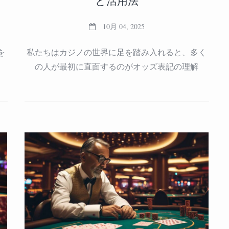
と活用法
10月 04, 2025
を
私たちはカジノの世界に足を踏み入れると、多く
の人が最初に直面するのがオッズ表記の理解