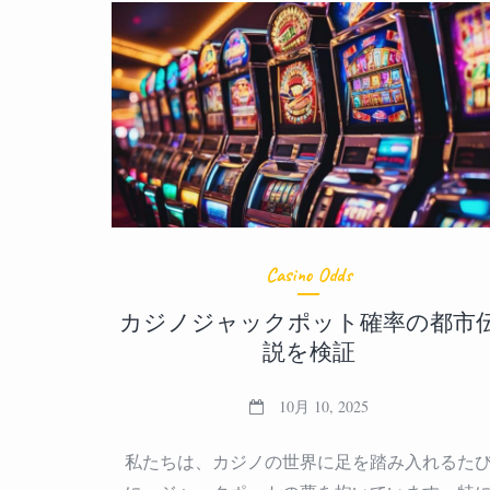
Casino Odds
カジノジャックポット確率の都市
説を検証
10月 10, 2025
私たちは、カジノの世界に足を踏み入れるた