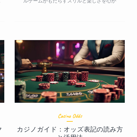
に
ルゲームがもたらすスリルと楽しさを心か
Casino Odds
ク
カジノガイド：オッズ表記の読み方