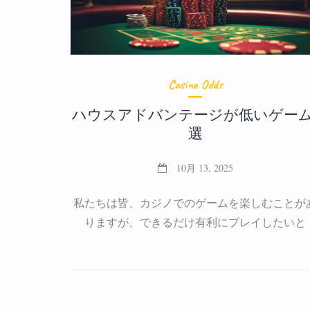
Casino Odds
ハウスアドバンテージが低いゲーム
選
10月 13, 2025
私たちは皆、カジノでのゲームを楽しむことが
りますが、できるだけ有利にプレイしたいと