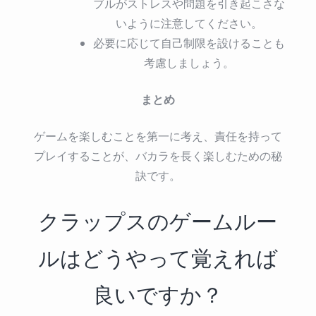
ブルがストレスや問題を引き起こさな
いように注意してください。
必要に応じて自己制限を設けることも
考慮しましょう。
まとめ
ゲームを楽しむことを第一に考え、責任を持って
プレイすることが、バカラを長く楽しむための秘
訣です。
クラップスのゲームルー
ルはどうやって覚えれば
良いですか？