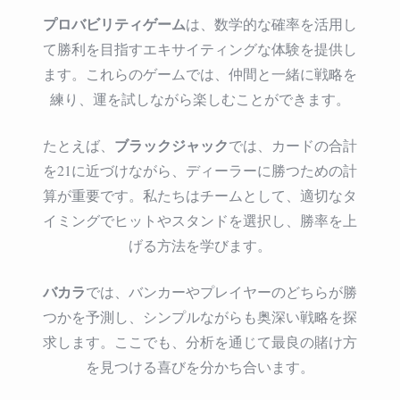
プロバビリティゲーム
は、数学的な確率を活用し
て勝利を目指すエキサイティングな体験を提供し
ます。これらのゲームでは、仲間と一緒に戦略を
練り、運を試しながら楽しむことができます。
ブラックジャック
たとえば、
では、カードの合計
を21に近づけながら、ディーラーに勝つための計
算が重要です。私たちはチームとして、適切なタ
イミングでヒットやスタンドを選択し、勝率を上
げる方法を学びます。
バカラ
では、バンカーやプレイヤーのどちらが勝
つかを予測し、シンプルながらも奥深い戦略を探
求します。ここでも、分析を通じて最良の賭け方
を見つける喜びを分かち合います。