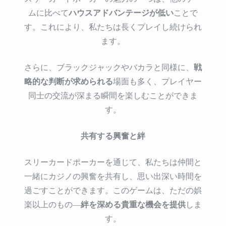
ハウスアドバンテージが低い
ムに比べて
ことで
す。これにより、私たちは長くプレイし続けられ
ます。
戦
さらに、ブラックジャックやバカラと同様に、
略的な判断が求められる
場面も多く、プレイヤー
同士の交流が深まる瞬間を楽しむことができま
す。
共有する興奮と絆
スリーカードポーカーを通じて、私たちは仲間と
一緒にカジノの興奮を共有し、思い出深い時間を
過ごすことができます。このゲームは、ただの娯
絆を深める貴重な機会を提供
楽以上のもの—
しま
す。