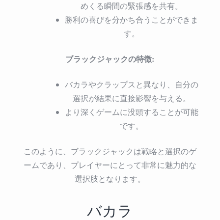
めくる瞬間の緊張感を共有。
勝利の喜びを分かち合うことができま
す。
ブラックジャックの特徴:
バカラやクラップスと異なり、自分の
選択が結果に直接影響を与える。
より深くゲームに没頭することが可能
です。
このように、ブラックジャックは戦略と選択のゲ
ームであり、プレイヤーにとって非常に魅力的な
選択肢となります。
バカラ