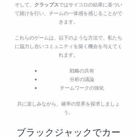
クラップス
そして、
ではサイコロの結果に基づい
て賭けを行い、チームの一体感を感じることがで
きます。
これらのゲームは、以下のような方法で、私たち
に協力し合いコミュニティを築く機会を与えてく
れます。
戦略の共有
分析の議論
チームワークの強化
共に楽しみながら、確率の世界を探求しましょ
う。
ブラックジャックでカー