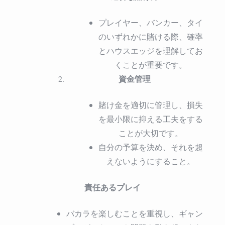
プレイヤー、バンカー、タイ
のいずれかに賭ける際、確率
とハウスエッジを理解してお
くことが重要です。
資金管理
賭け金を適切に管理し、損失
を最小限に抑える工夫をする
ことが大切です。
自分の予算を決め、それを超
えないようにすること。
責任あるプレイ
バカラを楽しむことを重視し、ギャン