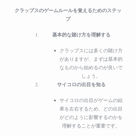
クラップスのゲームルールを覚えるためのステッ
プ
基本的な賭け方を理解する
クラップスには多くの賭け方
がありますが、まずは基本的
なものから始めるのが良いで
しょう。
サイコロの出目を知る
サイコロの出目がゲームの結
果を左右するため、どの出目
がどのように影響するのかを
理解することが重要です。