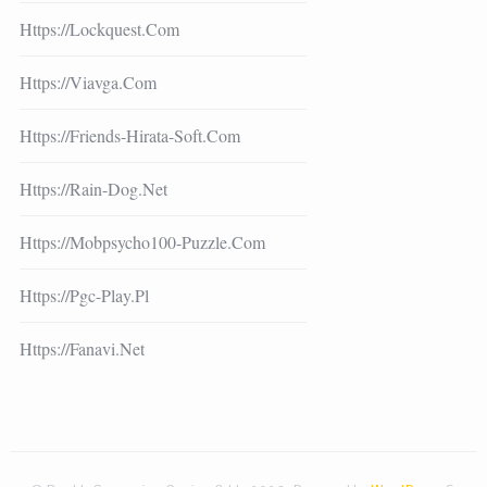
Https://lockquest.com
Https://viavga.com
Https://friends-Hirata-Soft.com
Https://rain-Dog.net
Https://mobpsycho100-Puzzle.com
Https://pgc-Play.pl
Https://fanavi.net