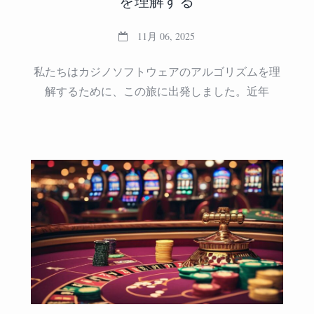
を理解する
11月 06, 2025
私たちはカジノソフトウェアのアルゴリズムを理
解するために、この旅に出発しました。近年