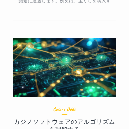
頻繁に遭遇します。例えば、宝くじを購入す
Casino Odds
カジノソフトウェアのアルゴリズム