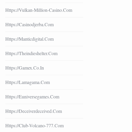
Https://vulkan-Million-Casino.com
Https://casinodjerba.com
Https://manticdigital.com
Https://theindieshelter.com
Https://gamex.co.in
Https://lamagama.com
Https://euniversegames.com
Https://deceiverdeceived.com
Https://club-Volcano-777.com