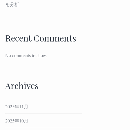
を分析
Recent Comments
No comments to show.
Archives
2025年11月
2025年10月