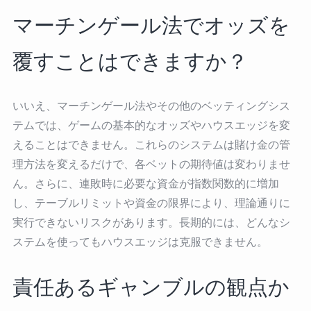
マーチンゲール法でオッズを
覆すことはできますか？
いいえ、マーチンゲール法やその他のベッティングシス
テムでは、ゲームの基本的なオッズやハウスエッジを変
えることはできません。これらのシステムは賭け金の管
理方法を変えるだけで、各ベットの期待値は変わりませ
ん。さらに、連敗時に必要な資金が指数関数的に増加
し、テーブルリミットや資金の限界により、理論通りに
実行できないリスクがあります。長期的には、どんなシ
ステムを使ってもハウスエッジは克服できません。
責任あるギャンブルの観点か