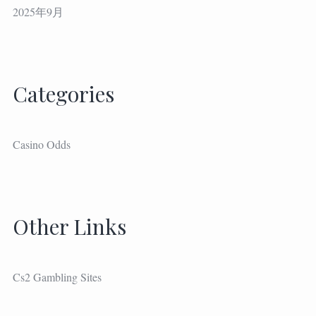
2025年9月
Categories
Casino Odds
Other Links
Cs2 Gambling Sites